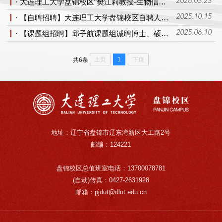
· 大连理工大学盘锦校区“樊江莉教授-生物信息”团队招聘
2026.03.23
· 【自聘招聘】大连理工大学盘锦校区自聘人员招聘启事
2025.10.15
· 【课题组招聘】邱子航课题组诚聘博士、硕士、博士后（大连理工大学莱斯特国际学院）
2025.06.10
上页
1
下页
共6条
地址：辽宁省盘锦市辽东湾新区大工路2号
邮编：124221
盘锦校区总值班室电话：13700078781
(自动)传真：0427-2631928
邮箱：pjdut@dlut.edu.cn