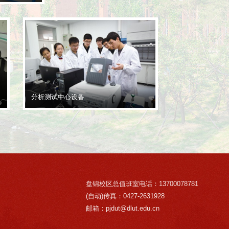
分析测试中心设备
盘锦校区总值班室电话：13700078781
(自动)传真：0427-2631928
邮箱：pjdut@dlut.edu.cn