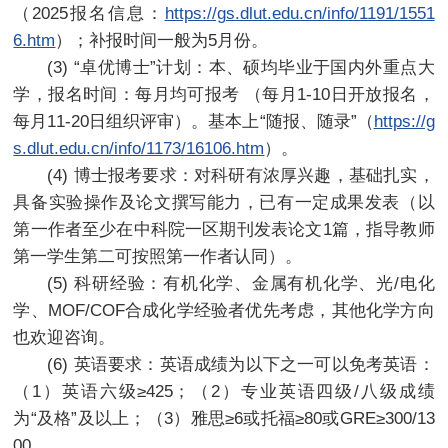
（2025报名信息：
https://gs.dlut.edu.cn/info/1191/1551
6.htm
）；补报时间一般为5月份。
(3) “卓优博士”计划：本、硕均毕业于国内外重点大
学，报名时间：每月均可报考 （每月1-10日开放报名，
每月11-20日组织评审）。基本上“随报、随录”（
https://g
s.dlut.edu.cn/info/1173/16106.htm
）。
(4) 博士报考要求：对科研有浓厚兴趣，基础扎实，
具备实验操作及论文撰写能力，已有一定成果发表（以
第一作者至少在中科院一区期刊发表论文1篇，指导教师
第一学生第二可按照第一作者认同）。
(5) 科研经验：有机化学、金属有机化学、光/电化
学、MOF/COF合成化学经验者优先考虑，其他化学方向
也欢迎咨询。
(6) 英语要求：英语成绩为以下之一可以免考英语：
（1）英语六级≥425；（2）专业英语四级/八级成绩
为“及格”及以上；（3）雅思≥6或托福≥80或GRE≥300/13
00。