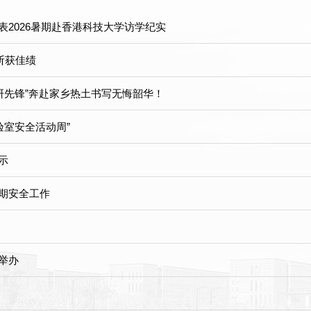
表2026暑期赴香港科技大学访学纪实
斩获佳绩
科研先锋”奔赴家乡热土书写无悔韶华！
验室安全活动周”
示
暑期安全工作
举办