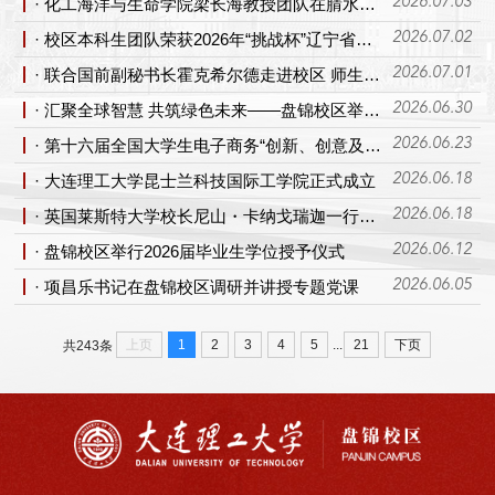
· 化工海洋与生命学院梁长海教授团队在腈水合酶领域取得重要进展
2026.07.03
· 校区本科生团队荣获2026年“挑战杯”辽宁省大学生创业计划竞赛特等奖
2026.07.02
· 联合国前副秘书长霍克希尔德走进校区 师生共话AI浪潮下的全球合作与未来
2026.07.01
· 汇聚全球智慧 共筑绿色未来——盘锦校区举办可持续发展科技国际学术研讨会
2026.06.30
· 第十六届全国大学生电子商务“创新、创意及创业”挑战赛辽宁省选拔赛在校区举办
2026.06.23
· 大连理工大学昆士兰科技国际工学院正式成立
2026.06.18
· 英国莱斯特大学校长尼山・卡纳戈瑞迦一行到访盘锦校区
2026.06.18
· 盘锦校区举行2026届毕业生学位授予仪式
2026.06.12
· 项昌乐书记在盘锦校区调研并讲授专题党课
2026.06.05
...
上页
1
2
3
4
5
21
下页
共243条