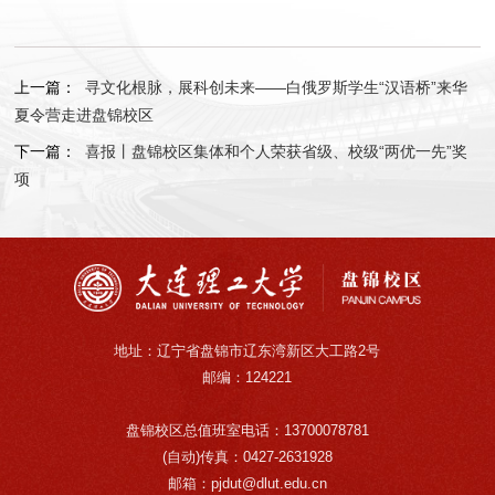
上一篇：
寻文化根脉，展科创未来——白俄罗斯学生“汉语桥”来华
夏令营走进盘锦校区
下一篇：
喜报丨盘锦校区集体和个人荣获省级、校级“两优一先”奖
项
地址：辽宁省盘锦市辽东湾新区大工路2号
邮编：124221
盘锦校区总值班室电话：13700078781
(自动)传真：0427-2631928
邮箱：pjdut@dlut.edu.cn