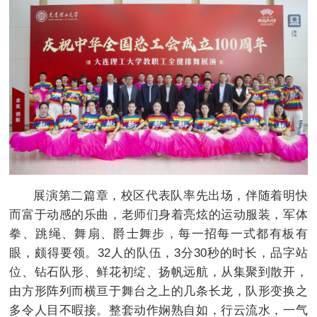
展演第二篇章，校区代表队率先出场，伴随着明快
而富于动感的乐曲，老师们身着亮炫的运动服装，军体
拳、跳绳、舞扇、爵士舞步，每一招每一式都有板有
眼，颇得要领。32人的队伍，3分30秒的时长，品字站
位、钻石队形、鲜花初绽、扬帆远航，从集聚到散开，
由方形阵列而横亘于舞台之上的几条长龙，队形变换之
多令人目不暇接。整套动作娴熟自如，行云流水，一气