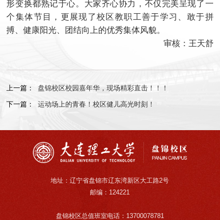
形变换都熟记于心。大家齐心协力，不仅完美呈现了一
个集体节目，更展现了校区教职工善于学习、敢于拼
搏、健康阳光、团结向上的优秀集体风貌。
审核：王天舒
上一篇：
盘锦校区校园嘉年华，现场精彩直击！！！
下一篇：
运动场上的青春！校区健儿高光时刻！
地址：辽宁省盘锦市辽东湾新区大工路2号
邮编：124221
盘锦校区总值班室电话：13700078781