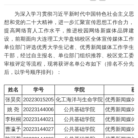
为深入学习贯彻习近平新时代中国特色社会主义思
想和党的二十大精神，进一步汇聚宣传思想工作合力，
提高网络育人工作水平，推进校园网络新媒体品牌建
设，前期面向大连理工大学盘锦校区全体宣传媒体工作
单位部门评选优秀大学生记者、优秀新闻媒体工作学生
干部，经过自主报名、单位部门组织推荐、校区党工委
审核评定等流程，现将获评名单公布如下（排名不分先
后，以学号顺序排列）：
姓名
学号
学院
获
张昊奕
20223015205
化工海洋与生命学院
优秀新闻媒体
姚 尧
20223144006
公共基础学院
优秀新闻媒体
李秋桐
20223144021
公共基础学院
优秀新闻媒体
曹瀛予
20223144027
公共基础学院
优秀新闻媒体