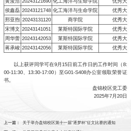
黄浚浩
20243121690
化工海洋与生命学院
优秀大
侯鑫磊
20243121748
化工海洋与生命学院
优秀大
邢亚煦
20243131120
商学院
优秀大
宋博文
20243141051
莱斯特国际学院
优秀大
周华蕾
20243142053
莱斯特国际学院
优秀大
蒋承峻
20243142056
莱斯特国际学院
优秀大
以上获评同学可在9月15日前工作日的工作时间（8:
00-11:30、13:30-17:00）至G01-S408办公室领取荣誉证
书。
盘锦校区党工委
2025年7月20日
上一篇：
关于举办盘锦校区第十一届“逐梦杯”征文比赛的通知