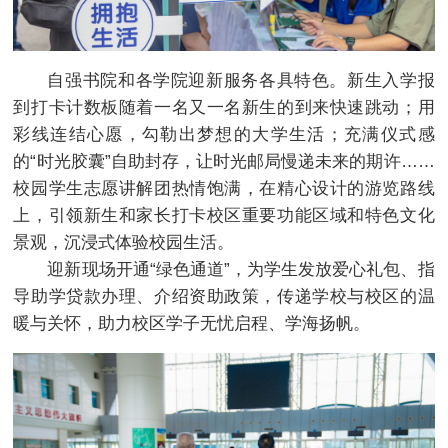
自强书院和各学院迎新服务各具特色。新生入学报
到打卡计数板随着一名又一名新生的到来快速跳动；用
彩线连结心愿，勾勒出梦想的大学生活；充满仪式感
的“时光胶囊”自助封存，让时光邮局慢递未来的期许……
校园学生志愿讲解团热情饱满，在精心设计的游览路线
上，引领新生和家长打卡校区重要功能区域和特色文化
景观，沉浸式体验校园生活。
迎新现场开通“绿色通道”，为学生发放爱心礼包、指
导助学贷款办理、介绍资助政策，传递学校与校区的温
暖与关怀，助力校区学子无忧启程、学海扬帆。